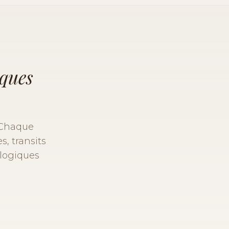
iques
 Chaque
s, transits
ologiques