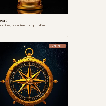
ison
6
routines, ta santé et ton quotidien.
MEMBRE