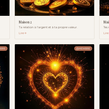
Maison
2
Ma
Ta relation à l'argent et à ta propre valeur.
Tes
Lire
Lire
BRE
MEMBRE