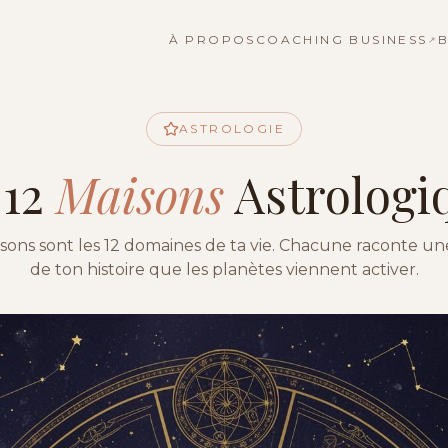
À PROPOS
COACHING BUSINESS
B
↗
ASTROLOGIE
 12
Maisons
Astrologi
sons sont les 12 domaines de ta vie. Chacune raconte un
de ton histoire que les planètes viennent activer.