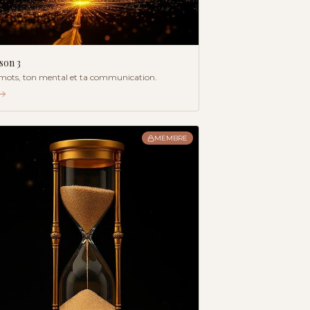
ison
3
 mots, ton mental et ta communication.
MEMBRE