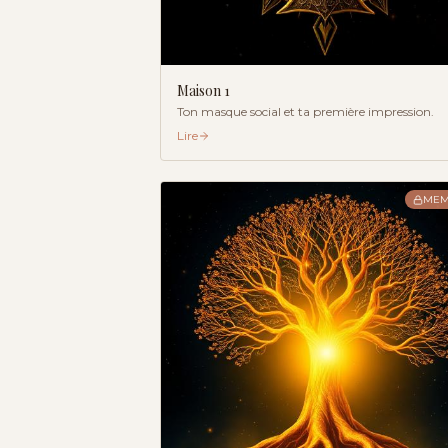
Maison
1
Ton masque social et ta première impression.
Lire
MEM