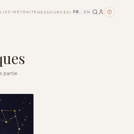
LISS
RETRAITE
FR
|
EN
RESSOURCES
↗
▾
ques
e partie