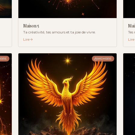
Maison
5
Ma
Ta créativité, tes amours et ta joie de vivre.
Tes 
Lire
Lire
BRE
MEMBRE