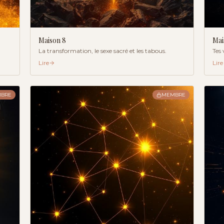
Maison
8
Ma
La transformation, le sexe sacré et les tabous.
Tes 
Lire
Lire
BRE
MEMBRE