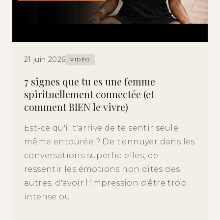
21 juin 2026
VIDÉO
7 signes que tu es une femme
spirituellement connectée (et
comment BIEN le vivre)
Est-ce qu'il t'arrive de te sentir seule
même entourée ? De t'ennuyer dans les
conversations superficielles, de
ressentir les émotions non dites des
autres, d'avoir l'impression d'être trop
intense ou…