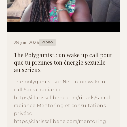
28 juin 2026
VIDÉO
The Polygamist : un wake up call pour
que tu prennes ton énergie sexuelle
au serieux
The polygamist sur Netflix un wake up
call Sacral radiance
https://clarisselibene.com/rituels/sacral-
radiance Mentoring et consultations
privées
https://clarisselibene.com/mentoring