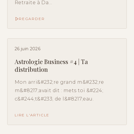
Retraite à Da…
REGARDER
26 juin 2026
Astrologie Business #4 | Ta
distribution
Mon arri&#232;re grand m&#232;re
m&#8217;avait dit : mets toi &#224;
c&#244;t&#233; de l&#8217;eau.
LIRE L'ARTICLE