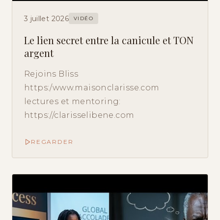
3 juillet 2026
VIDÉO
Le lien secret entre la canicule et TON
argent
Rejoins Bliss
https:/www.maisonclarisse.com
lectures et mentoring:
https://clarisselibene.com
REGARDER