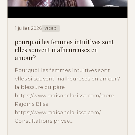
1 juillet 2026
VIDÉO
pourquoi les femmes intuitives sont
elles souvent malheureuses en
amour?
Pourquoi les femmes intuitives sont
elles si souvent malheuruses en amour?
la blessure du père
https://www.maisonclarisse.com/mere
Rejoins Bliss
https://www.maisonclarisse.com/
Consultations privee…