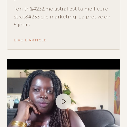
Ton th&#232;me astral est ta meilleure
strat&#233;gie marketing. La preuve en
5 jours.
LIRE L'ARTICLE