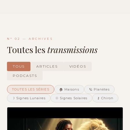
N° 02 — ARCHIVES
Toutes les
transmissions
TOUS
ARTICLES
VIDÉOS
PODCASTS
TOUTES LES SÉRIES
🏠 Maisons
🪐 Planètes
☽ Signes Lunaires
☉ Signes Solaires
⚷ Chiron