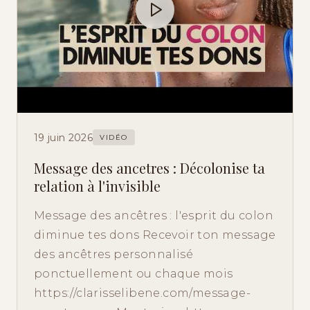
19 juin 2026
VIDÉO
Message des ancetres : Décolonise ta
relation à l'invisible
Message des ancêtres : l'esprit du colon
diminue tes dons Recevoir ton message
des ancêtres personnalisé
ponctuellement ou chaque mois
https://clarisselibene.com/message-