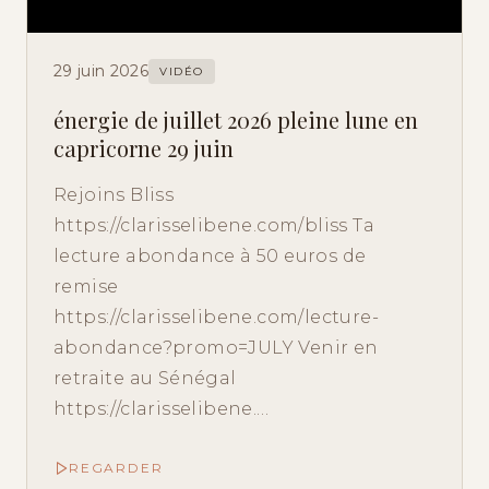
29 juin 2026
VIDÉO
énergie de juillet 2026 pleine lune en
capricorne 29 juin
Rejoins Bliss
https://clarisselibene.com/bliss Ta
lecture abondance à 50 euros de
remise
https://clarisselibene.com/lecture-
abondance?promo=JULY Venir en
retraite au Sénégal
https://clarisselibene.…
REGARDER