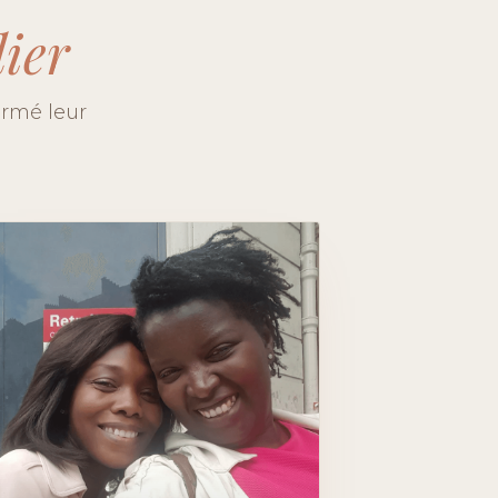
lier
ormé leur