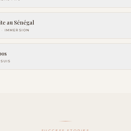
ite au Sénégal
 · IMMERSION
pos
 SUIS
SUCCESS STORIES