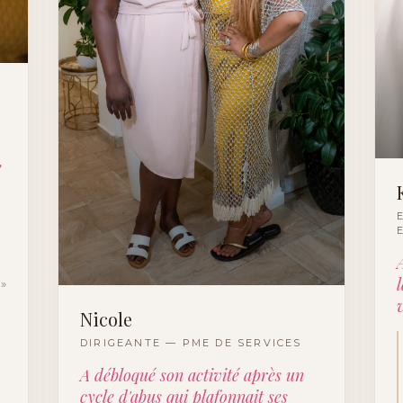
e
»
Nicole
DIRIGEANTE — PME DE SERVICES
A débloqué son activité après un
cycle d'abus qui plafonnait ses