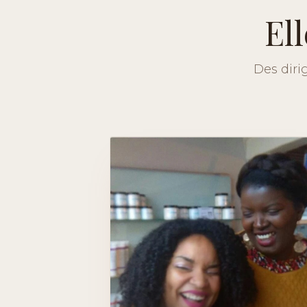
El
Des diri