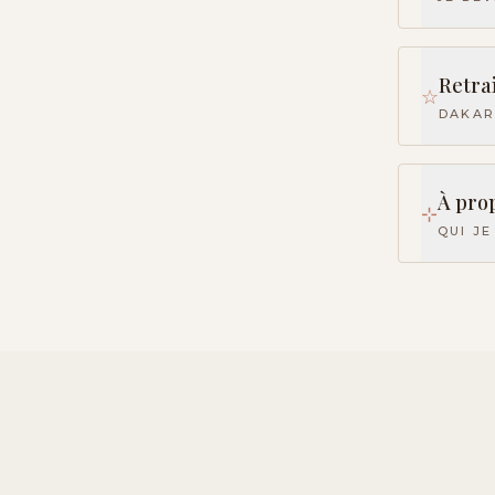
Retra
☆
DAKAR
À pro
⊹
QUI JE