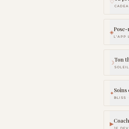
♡
CADEAU
Pose-m
◈
L'APP 
Ton t
☽
SOLEI
Soins
✦
BLISS 
Coach
▶
JE DE