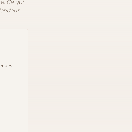
re. Ce qui
fondeur.
venues