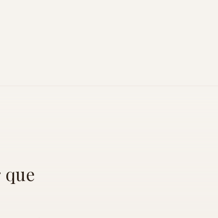
s
que