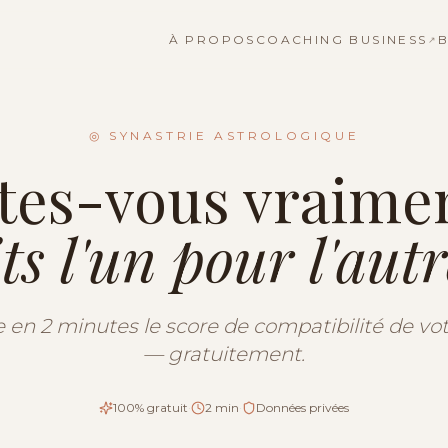
À PROPOS
COACHING BUSINESS
B
↗
◎ SYNASTRIE ASTROLOGIQUE
tes-vous vraime
its l'un pour l'aut
en 2 minutes le score de compatibilité de vo
— gratuitement.
100% gratuit
·
2 min
·
Données privées