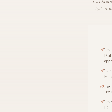
Ton Solei
fait vr
Les 
Plut
app
La c
Mars
Les 
Timi
Les 
Là o