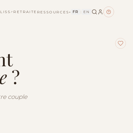
LISS
RETRAITE
FR
|
EN
RESSOURCES
↗
▾
nt
re
?
tre couple