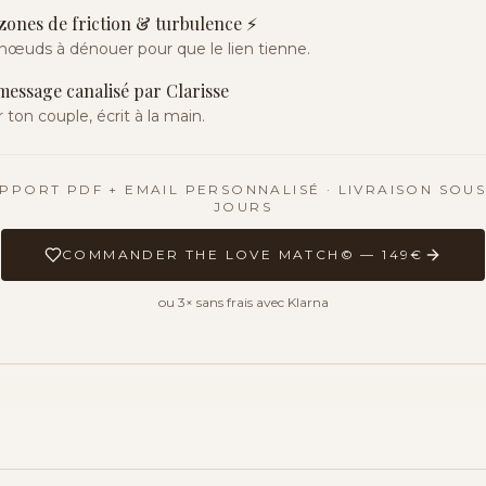
zones de friction & turbulence ⚡
nœuds à dénouer pour que le lien tienne.
essage canalisé par Clarisse
 ton couple, écrit à la main.
PPORT PDF + EMAIL PERSONNALISÉ · LIVRAISON SOUS
JOURS
COMMANDER THE LOVE MATCH© — 149€
ou 3× sans frais avec Klarna