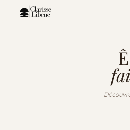
Ê
fa
Découvre 